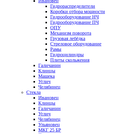
Ивановец
Гидрораспределители
Коробки отбора мощности
Гидрооборудование НЧ
Гидрооборудование ПЧ
ОПУ
Механизм поворота
Грузовая лебёдка
Стреловое оборудование
Рамы
Гидроцилиндры
Плиты скольжения
Галичанин
Клинцы
Машека
Углич
Челябинец
Стекла
Ивановец
Клинцы
Галичанин
Углич
Челябинец
Ульяновец
МКГ 25 БР