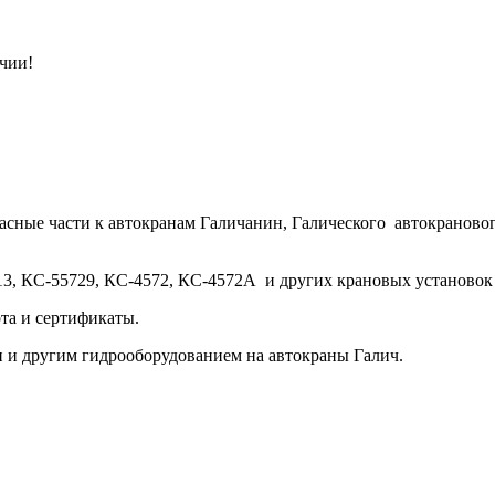
чии!
асные части к автокранам Галичанин, Галического автокрановог
3, КС-55729, КС-4572, КС-4572А и других крановых установок н
та и сертификаты.
и и другим гидрооборудованием на автокраны Галич.