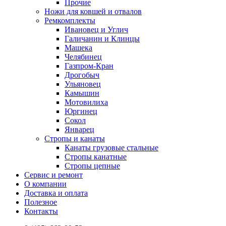
Прочие
Ножи для ковшей и отвалов
Ремкомплекты
Ивановец и Углич
Галичанин и Клинцы
Машека
Челябинец
Газпром-Кран
Дрогобыч
Ульяновец
Камышин
Мотовилиха
Юргинец
Сокол
Январец
Стропы и канаты
Канаты грузовые стальные
Стропы канатные
Стропы цепные
Сервис и ремонт
О компании
Доставка и оплата
Полезное
Контакты