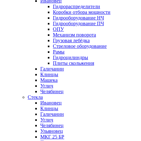
Ивановец
Гидрораспределители
Коробки отбора мощности
Гидрооборудование НЧ
Гидрооборудование ПЧ
ОПУ
Механизм поворота
Грузовая лебёдка
Стреловое оборудование
Рамы
Гидроцилиндры
Плиты скольжения
Галичанин
Клинцы
Машека
Углич
Челябинец
Стекла
Ивановец
Клинцы
Галичанин
Углич
Челябинец
Ульяновец
МКГ 25 БР