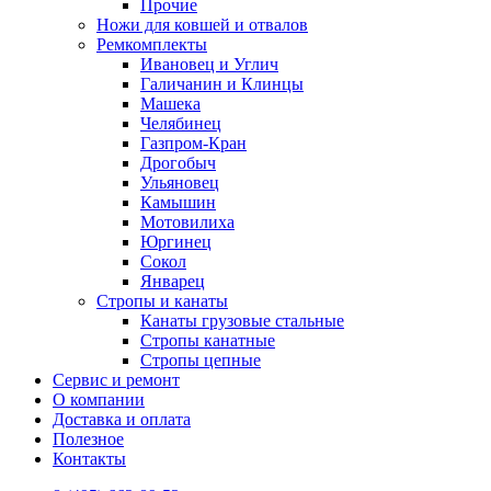
Прочие
Ножи для ковшей и отвалов
Ремкомплекты
Ивановец и Углич
Галичанин и Клинцы
Машека
Челябинец
Газпром-Кран
Дрогобыч
Ульяновец
Камышин
Мотовилиха
Юргинец
Сокол
Январец
Стропы и канаты
Канаты грузовые стальные
Стропы канатные
Стропы цепные
Сервис и ремонт
О компании
Доставка и оплата
Полезное
Контакты